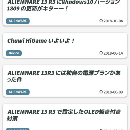
ALIENWARE 13 R3 にWindows10 バージョン
1809 の更新がキターー！
2018
-
10
-
04
ALIENWARE
Chuwi HiGame いよいよ！
2018
-
06
-
14
Device
ALIENWARE 13R3 には独自の電源プランがあ
った件
2018
-
06
-
09
ALIENWARE
ALIENWARE 13 R3 で設定したOLED焼き付き
対策