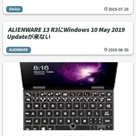
2019
-
07
-
29
Device
ALIENWARE 13 R3にWindows 10 May 2019
Updateが来ない
2019
-
06
-
30
ALIENWARE