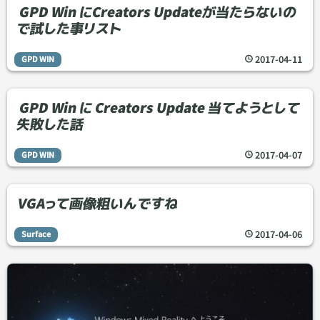
GPD Win にCreators Updateが当たらないの
で試した事リスト
2017
-
04
-
11
GPD WIN
GPD Win に Creators Update 当てようとして
失敗した話
2017
-
04
-
07
GPD WIN
VGAって画像粗いんですね
2017
-
04
-
06
Surface