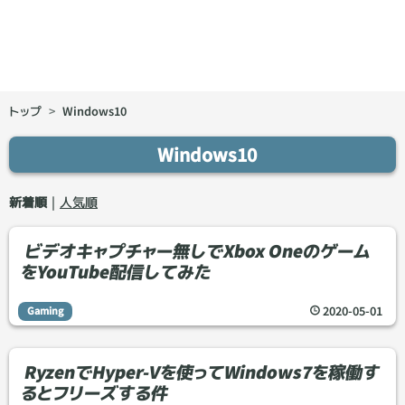
トップ
>
Windows10
Windows10
新着順
人気順
ビデオキャプチャー無しでXbox Oneのゲーム
をYouTube配信してみた
2020
-
05
-
01
Gaming
RyzenでHyper-Vを使ってWindows7を稼働す
るとフリーズする件