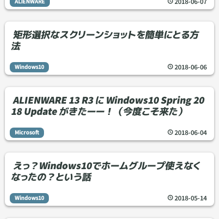
2018
-
06
-
07
ALIENWARE
矩形選択なスクリーンショットを簡単にとる方
法
2018
-
06
-
06
Windows10
ALIENWARE 13 R3 に Windows10 Spring 20
18 Update がきたーー！（今度こそ来た）
2018
-
06
-
04
Microsoft
えっ？Windows10でホームグループ使えなく
なったの？という話
2018
-
05
-
14
Windows10