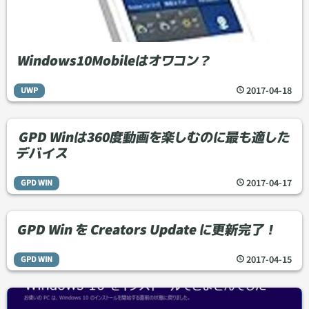
Windows10Mobileはオワコン？
2017
-
04
-
18
UWP
GPD Winは360度動画を楽しむのに最も適した
デバイス
2017
-
04
-
17
GPD WIN
GPD Win を Creators Update に更新完了！
2017
-
04
-
15
GPD WIN