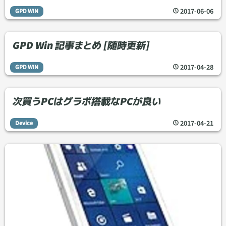
2017
-
06
-
06
GPD WIN
GPD Win 記事まとめ [随時更新]
2017
-
04
-
28
GPD WIN
次買うPCはグラボ搭載なPCが良い
2017
-
04
-
21
Device